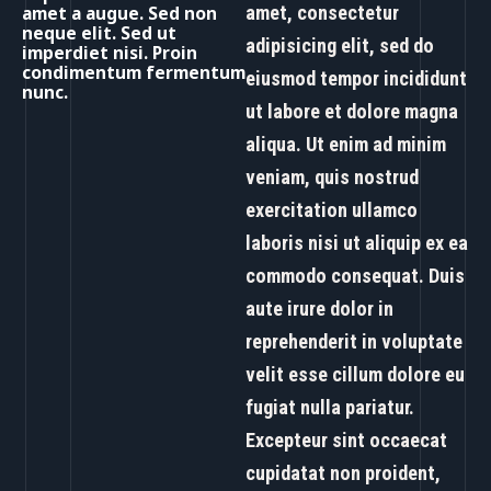
amet a augue. Sed non
amet, consectetur
neque elit. Sed ut
adipisicing elit, sed do
imperdiet nisi. Proin
condimentum fermentum
eiusmod tempor incididunt
nunc.
ut labore et dolore magna
aliqua. Ut enim ad minim
veniam, quis nostrud
exercitation ullamco
laboris nisi ut aliquip ex ea
commodo consequat. Duis
aute irure dolor in
reprehenderit in voluptate
velit esse cillum dolore eu
fugiat nulla pariatur.
Excepteur sint occaecat
cupidatat non proident,